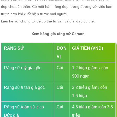
đẹp cho bản thân. Có một hàm răng đẹp tương đương với việc bạn
tự tin hơn khi xuất hiện trước mọi người.
Liên hệ với chúng tôi để có thể tư vấn và giải đáp cụ thể.
Xem bảng giá răng sứ Cercon
RĂNG SỨ
ĐƠN
GIÁ TIỀN (VND)
VỊ
Răng sứ mỹ giá gốc
Cái
1.2 triệu giảm ↓ còn
900 ngàn
Răng sứ ti tan giá gốc
Cái
2.2 triệu giảm↓ còn
1.6 triệu
Răng sứ toàn sứ zico
Cái
4.5 triệu giảm↓còn 3.5
Đức giá
triệu