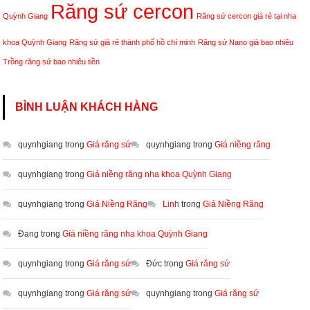
Răng sứ cercon
Quỳnh Giang
Răng sứ cercon giá rẻ tại nha
khoa Quỳnh Giang
Răng sứ giá rẻ thành phố hồ chí minh
Răng sứ Nano giá bao nhiêu
Trồng răng sứ bao nhiêu tiền
BÌNH LUẬN KHÁCH HÀNG
quynhgiang
trong
Giá răng sứ
quynhgiang
trong
Giá niềng răng
quynhgiang
trong
Giá niềng răng nha khoa Quỳnh Giang
quynhgiang
trong
Giá Niềng Răng
Linh
trong
Giá Niềng Răng
Đang
trong
Giá niềng răng nha khoa Quỳnh Giang
quynhgiang
trong
Giá răng sứ
Đức
trong
Giá răng sứ
quynhgiang
trong
Giá răng sứ
quynhgiang
trong
Giá răng sứ