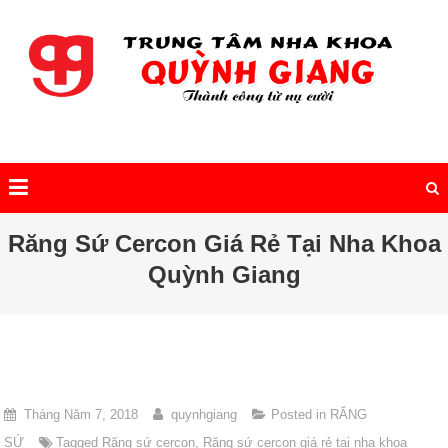
Răng Sứ Cercon Giá Rẻ Tại Nha Khoa
Quỳnh Giang
Tháng Năm 7, 2018
quynhgiang
Posted in
RĂNG
SỨ
Tagged
Răng sứ cercon
,
Răng sứ cercon giá rẻ tại nha khoa