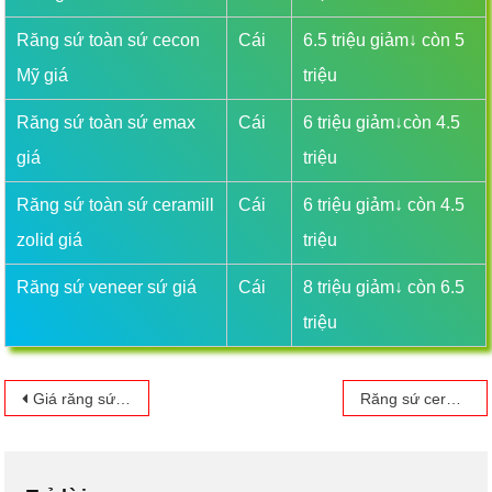
Răng sứ toàn sứ cecon
Cái
6.5 triệu giảm↓ còn 5
Mỹ giá
triệu
Răng sứ toàn sứ emax
Cái
6 triệu giảm↓còn 4.5
giá
triệu
Răng sứ toàn sứ ceramill
Cái
6 triệu giảm↓ còn 4.5
zolid giá
triệu
Răng sứ veneer sứ giá
Cái
8 triệu giảm↓ còn 6.5
triệu
Giá răng sứ tại trung tâm nha khoa Quỳnh Giang
Răng sứ ceramill zolid tại nha khoa Quỳnh Giang
Điều hướng bài viết