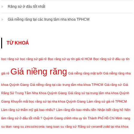
Răng sứ ở đâu tốt nhất
Giá niềng răng tại các trung tâm nha khoa TPHCM
TỪ KHOÁ
bọc răng sứ
bọc răng sứ giá rẻ
Bọc răng sứ uy tín giá rẻ HCM
Bọc răng sứ ở đâu uy tín
Giá niềng răng
giá rẻ
Giá niềng răng mặt lưỡi
Giá niềng răng nha
khoa Quỳnh Giang
Giá niềng răng tại các trung tâm nha khoa TPHCM
Giá răng sứ
Giá
Răng Sứ Trung Tâm Nha Khoa Quỳnh Giang
Giá răng sứ tại trung tâm nha khoa Quỳnh
Giang
Khuyến mãi bọc răng sứ tại nha khoa Quỳnh Giang
Làm răng sứ giá rẻ TPHCM
Làm răng sứ thẩm mỹ giá bao nhiêu?
Làm răng tốn bao nhiêu tiền
Nhận biết răng hô
Nên
làm răng sứ ở đâu tốt nhất ?
Quỳnh Giang chỉnh nha uy tín Thành Phố Hồ Chí Minh
rang
su titan
rang su zincozinconia
rang toan su
răng sứ
Răng sứ ceramill zolid tại nha khoa